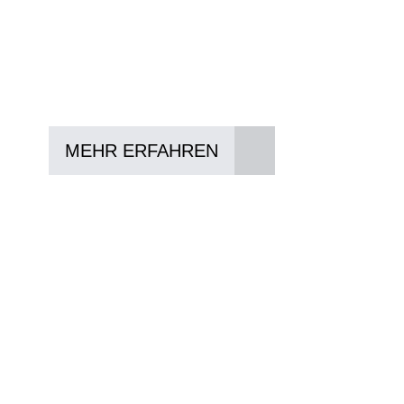
In drei Schritten zum neuen Bike:
Lieblings-Bike aussuchen
Vertrag abschließen
Abholen und Spaß haben
MEHR ERFAHREN