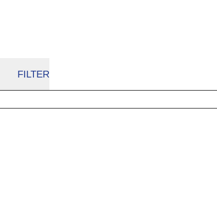
Begleiter für das tägliche Stück Freiheit im
Sattel.
FILTER