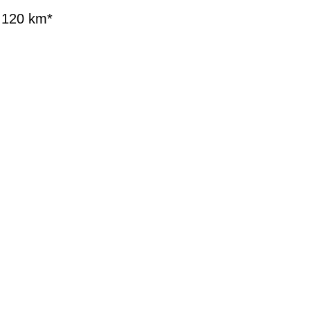
u 120 km*
EN DIENSTRAD
n und Ihren
raktive Leasing-