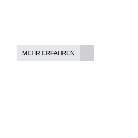
In drei Schritten zum neuen Bike:
Lieblings-Bike aussuchen
Vertrag abschließen
Abholen und Spaß haben
MEHR ERFAHREN