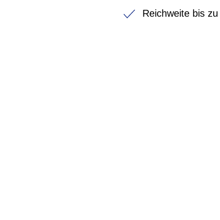
Reichweite bis z
BIKE-LEASING
EINFACH UND PREISGÜNSTIG ZUM NEU
Wir beraten Sie gerne welches Bike zu Ihre
Anforderungen passt - und können Ihnen att
Konditionen vermitteln.