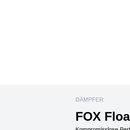
DÄMPFER
FOX Floa
Kompromisslose Per