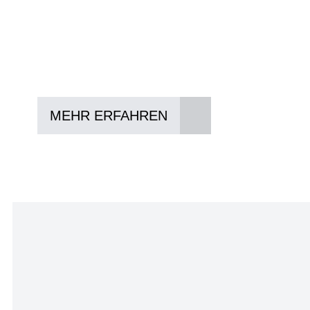
In drei Schritten zum neuen Bike:
Lieblings-Bike aussuchen
Vertrag abschließen
Abholen und Spaß haben
MEHR ERFAHREN